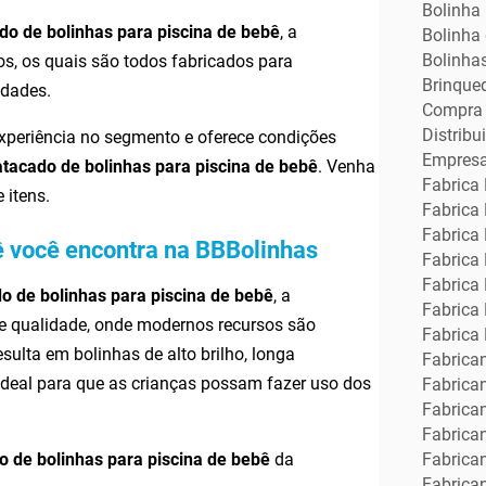
Bolinha 
do de bolinhas para piscina de bebê
, a
Bolinha 
Bolinhas
s, os quais são todos fabricados para
Brinque
idades.
Compra 
Distribu
periência no segmento e oferece condições
Empresa
atacado de bolinhas para piscina de bebê
. Venha
Fabrica 
 itens.
Fabrica 
Fabrica 
ê você encontra na BBBolinhas
Fabrica
Fabrica
o de bolinhas para piscina de bebê
, a
Fabrica
e qualidade, onde modernos recursos são
Fabrica
ulta em bolinhas de alto brilho, longa
Fabrican
ideal para que as crianças possam fazer uso dos
Fabrican
Fabrican
Fabrican
Fabrica
o de bolinhas para piscina de bebê
da
Fabrican