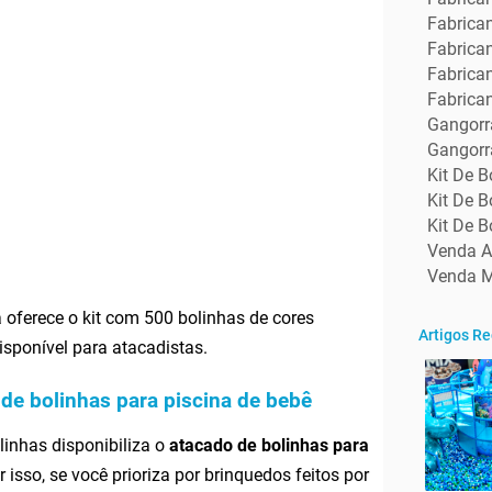
Fabrica
Fabrica
Fabrica
Fabrica
Gangorr
Gangorra
Kit De B
Kit De B
Kit De B
Venda A
Venda M
oferece o kit com 500 bolinhas de cores
Artigos R
isponível para atacadistas.
de bolinhas para piscina de bebê
linhas disponibiliza o
atacado de bolinhas para
sso, se você prioriza por brinquedos feitos por