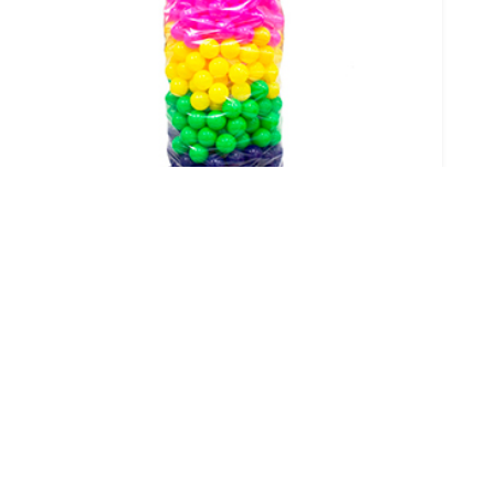
Atacado De Bolinhas Para Piscina De Bolinhas
Criado em 22/05/2026