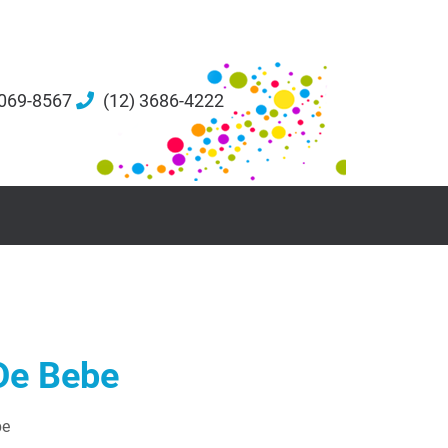
5069-8567
(12) 3686-4222
De Bebe
be