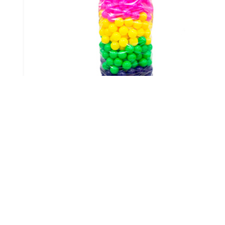
Bolinha De Piscina Em Sp
Criado em 22/05/2026
Rua José Geraldo de Mattos, 1105 - Piracangaguá 