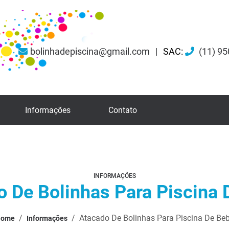
bolinhadepiscina@gmail.com
|
SAC:
(11) 9
Informações
Contato
INFORMAÇÕES
o De Bolinhas Para Piscina 
/
/
Atacado De Bolinhas Para Piscina De Be
ome
Informações