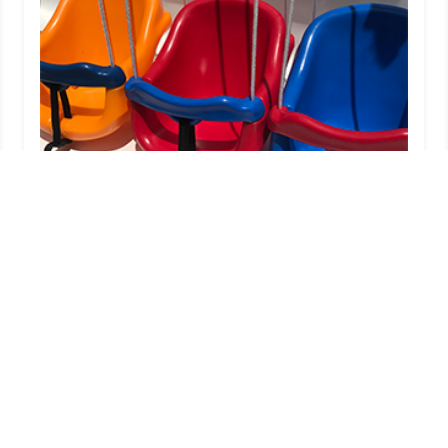
Fabrica De Balanco Infantil
Criado em 22/05/2026
- Taubaté - SP - 12042-055